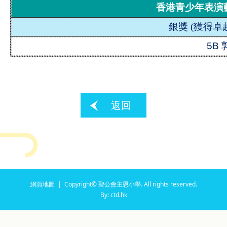
香港青少年表演
銀獎
(
獲得卓
5B
返回
網頁地圖
| Copyright© 聖公會主恩小學. All rights reserved.
By: ctd.hk