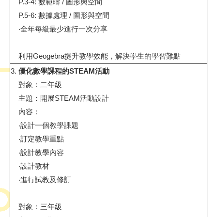
P.3-4:
數範疇
/
圖形與空間
P.5-6:
數據處理
/
圖形與空間
‧全年每級最少進行一次分享
利用
Geogebra
提升教學效能，解決學生的學習難點
3.
優化數學課程的
STEAM
活動
對象：二年級
主題：開展
STEAM
活動設計
內容：
‧設計一個教學課題
‧訂定教學重點
‧設計教學內容
‧設計教材
‧進行試教及修訂
對象：三年級