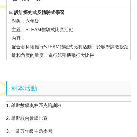
5. 設計探究式及體驗式學習
對象：六年級
主題：
STEAM
體驗式比賽活動
內容：
配合創科組推行
STEAM
體驗式比賽活動，於數學課教授距
離和角度的量度，進行紙飛機飛行大比拼
科本活動
1.
舉辦數學奧林匹克培訓班
2.
舉辦校內數學比賽
3.
一及五年級主題學習