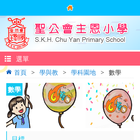
選單
首頁
>
學與教
>
學科園地
>
數學
數學
目標