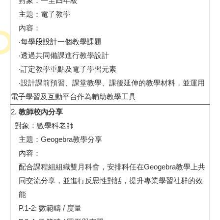
對象：
一至四
年級
主題：電子教學
內容：
‧
每學
段
設計一個教學課題
‧
透過共同備課進行教學設計
‧
訂定教學重點及電子學習元素
‧
設計課前預習、課堂教學、課後延伸的教學材料，並運用
電子學習及互動平台作為輔助教學工具
2.
教師校內分享
對象：數學科老師
主題：
Geogebra
教學分享
內容：
配合課程組組織雙月科會，安排科任在
Geogebra
教學上共
同交流分享，並進行反思性對話，提升專業學習社群的效
能
P.1-2:
數範疇
/
度量