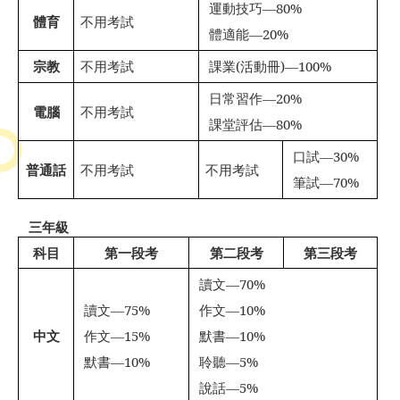
運動技巧
—80%

體育
不用考試
體適能
—20%

宗教
不用考試
課業
(
活動冊
)—100%

日常習作
—20%

電腦
不用考試
課堂評估
—80%

口試
—30%

普通話
不用考試
不用考試
筆試
—70%

三年級
科目
第一段考
第二段考
第三段考
讀文
—70%

讀文
—75%
作文
—10%


中文
作文
—15%
默書
—10%


默書
—10%
聆聽
—5%


說話
—5%
