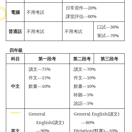
日常習作
—20%

電腦
不用考試
課堂評估
—80%

口試
—30%

普通話
不用考試
不用考試
筆試
—70%

四年級
科目
第一段考
第二段考
第三段考
讀文
—75%
讀文
—70%
作文
—15%
作文
—10%
中文
默書
—10%
默書
—10%
聆聽
—5%
說話
—5%
General
General English(
讀文
)
English(
讀文
)
—80%
—90%
Dictation(
默書
)—10%
英文