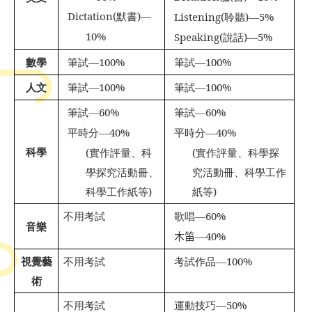
Dictation(
默書
)—
Listening(
聆聽
)—5%
10%
Speaking(
說話
)—5%
數學
筆試
—100%
筆試
—100%
人文
筆試
—100%
筆試
—100%
筆試
—60%
筆試
—60%
平時分
—40%
平時分
—40%
科學
(
實作評量、科
(
實作評量、科學探
學探究活動冊、
究活動冊、科學工作
科學工作紙等
)
紙等
)
不用考試
歌唱
—60%
音樂
木笛
—40%
視覺藝
不用考試
考試作品
—100%
術
不用考試
運動技巧
—50%