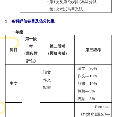
~
第
1
次及第
2
次考試為呈分試
~
第
3
次考試為畢業試
2.
各科評估卷目及佔分比重
一年級
第一段
考
第二段考
科目
第三段考
(
階段性
(
模
擬
考試
)
評估
)
讀文
—70%

讀文

作文
—10%

作文

中文
默書
—10%

默書

聆聽
—5%

說話
—5%

General

English(
讀文
)—