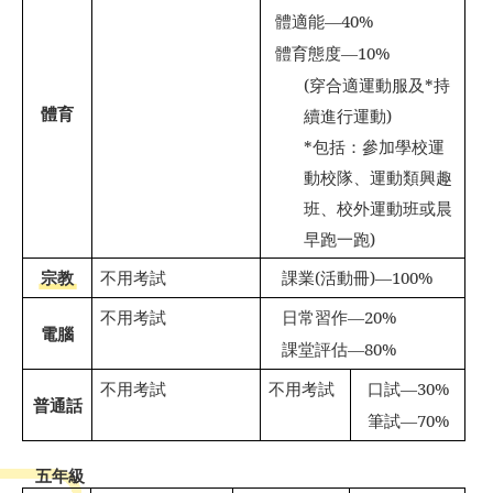
體適能
—40%
體育態度
—10%
(
穿合適運動服及
*
持
體育
續進行運動
)
*
包括：參加學校運
動校隊、運動類興趣
班、校外運動班或晨
早跑一跑
)
宗教
不用考試
課業
(
活動冊
)—100%

不用考試
日常習作
—20%

電腦
課堂評估
—80%

不用考試
不用考試
口試
—30%

普通話
筆試
—70%

五年級