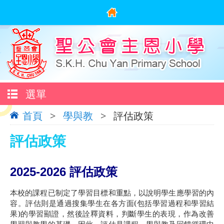
選單
首頁
>
學與教
>
評估政策
評估政策
2025-2026
評估政策
本校的課程已制定了學習目標和重點，以說明學生應學習的內
容。評估則是通過搜集學生在各方面
(
包括學習過程和學習結
果
)
的學習顯證，然後詮釋資料，判斷學生的表現，作為改善