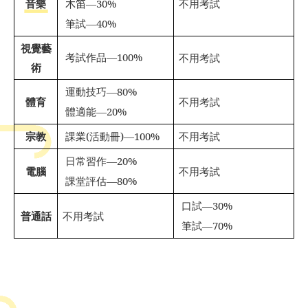
音樂
木笛
—
30%
不用考試

筆試
—40%

視覺藝
考試作品
—100%
不用考試

術
運動技巧
—80%

體育
不用考試
體適能
—20%

宗教
課業
(
活動冊
)—100%
不用考試

日常習作
—20%

電腦
不用考試
課堂評估
—80%

口試
—30%

普通話
不用考試
筆試
—70%
