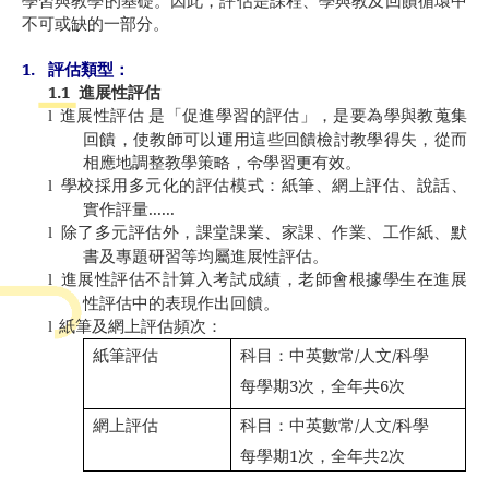
學習與教學的基礎。因此，評估是課程、學與教及回饋循環中
不可或缺的一部分。
1.
評估類型：
1.1
進展性評估
進展性評估 是「
促進學習的評估
」，是要為學與教蒐集
l
回饋，使教師可以運用這些回饋檢討教學得失，從而
相應地調整教學策略，令學習更有效。
學校採用多元化的評估模式：紙筆、網上評估、說話、
l
實作評量
......
除了多元評估外，課堂課業、家課、作業、工作紙、默
l
書及專題研習等均屬進展性評估。
進展性評估不計算入考試成績，老師會根據學生在進展
l
性評估中的表現作出回饋。
紙筆及網上評估頻次：
l
紙筆
評估
科目：中英數常
/
人文
/
科學
每學期
3
次，全年共
6
次
網上
評估
科目：中英數常
/
人文
/
科學
每學期
1
次，全年共
2
次