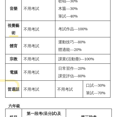
歌唱
—30%

音樂
不用考試
木笛
—
30%

筆試
—40%

視覺藝
考試作品
—100%
不用考試

術
運動技巧
—80%

體育
不用考試
體適能
—20%

宗教
不用考試
課業
(
活動冊
)—100%

日常習作
—20%

電腦
不用考試
課堂評估
—80%

口試
—30%

普通話
不用考試
不用考試
筆試
—70%

六年級
第一段考
(
呈分試
)
及