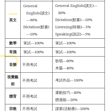
General English(
讀文
)—
General


80%
English(
讀文
)
Dictation(
默書
)—10%
英文
—90%

Dictation(
默書
)
Listening(
聆聽
)—5%


—10%
Speaking(
說話
)—5%

數學
筆試
—100%
筆試
—100%


常識
筆試
—100%
筆試
—100%


歌唱
—60%

音樂
不用考試
木笛
—40%

視覺藝
考試作品
—100%
不用考試

術
運動技巧
—80%

體育
不用考試
體適能
—20%

宗教
不用考試
課業
(
活動冊
)—100%
