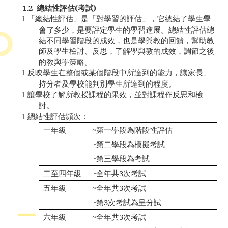
1.2
總結性評估
(
考試
)
「總結性評估」是「對學習的評估」，它總結了學生學
l
會了多少，是要評定學生的學習進展。總結性評估總
結不同學習階段的成效，也是學與教的回饋，幫助教
師及學生檢討、反思，了解學與教的成效，調節之後
的教與學策略。
反映學生在整個或某個階段中所達到的能力，讓家長、
l
持分者及學校能判別學生所達到的程度。
讓學校了解所教授課程的果效，並對課程作反思和檢
l
討。
總結性評估
頻次：
l
一年級
~
第一學段為階段性評估
~
第二學段為模擬考試
~
第三學段為考試
二至四年級
~
全年共
3
次考試
五年級
~
全年共
3
次考試
~
第
3
次考試為呈分試
六年級
~
全年共
3
次考試