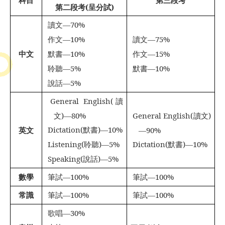
科目
第三段考
第二段考
(
呈分試
)
讀文
—70%

作文
—10%
讀文
—75%


中文
默書
—10%
作文
—15%


聆聽
—5%
默書
—10%


說話
—5%

General English(
讀

文
)—80%
General English(
讀文
)

Dictation(
默書
)—10%
英文
—90%

Listening(
聆聽
)—5%
Dictation(
默書
)—10%


Speaking(
說話
)—5%

數學
筆試
—100%
筆試
—100%


常識
筆試
—100%
筆試
—100%


歌唱
—30%
