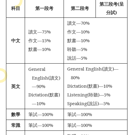
第三段考
(
呈
科目
第一段考
第二段考
分試
)
讀文
—70%

讀文
—75%
作文
—10%


中文
作文
—15%
默書
—10%


默書
—10%
聆聽
—5%


說話
—5%

General English(
讀文
)—
General


80%
English(
讀文
)
Dictation(
默書
)—10%
英文
—90%

Dictation(
默書
)
Listening(
聆聽
)—5%


—10%
Speaking(
說話
)—5%

數學
筆試
—100%
筆試
—100%


常識
筆試
—100%
筆試
—100%

