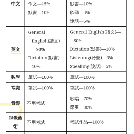
中文
作文
—15%
默書
—10%


默書
—10%
聆聽
—5%


說話
—5%

General English(
讀文
)—
General


80%
English(
讀文
)
Dictation(
默書
)—10%
英文
—90%

Dictation(
默書
)—
Listening(
聆聽
)—5%


10%
Speaking(
說話
)—5%

數學
筆試
—100%
筆試
—100%


常識
筆試
—100%
筆試
—100%


歌唱
—70%

音樂
不用考試
節奏
—30%

視覺藝
考試作品
—100%
不用考試

術