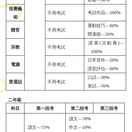

視覺藝
考試作品
—100%
不用考試

術
運動技巧
—80%

體育
不用考試
體適能
—20%

課業
(
活動冊
)—

宗教
不用考試
100%
日常習作
—20%

電腦
不用考試
課堂評估
—80%

口試
—30%

普通話
不用考試
筆試
—70%

二年級
科目
第一段考
第二段考
第三段考
讀文
—70%

讀文
—75%
作文
—10%

