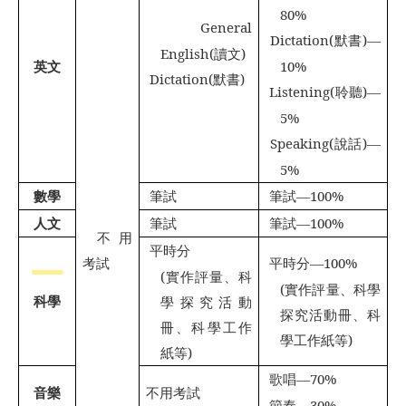
80%
General

Dictation(
默書
)—

English(
讀文
)
英文
10%
Dictation(
默書
)

Listening(
聆聽
)—

5%
Speaking(
說話
)—

5%
數學
筆試
筆試
—100%


人文
筆試
筆試
—100%


不用
平時分

考試
平時分
—100%

(
實作評量、科
(
實作評量、科學
科學
學探究活動
探究活動冊、科
冊、科學工作
學工作紙等
)
紙等
)
歌唱
—70%

音樂
不用考試
節奏
—30%