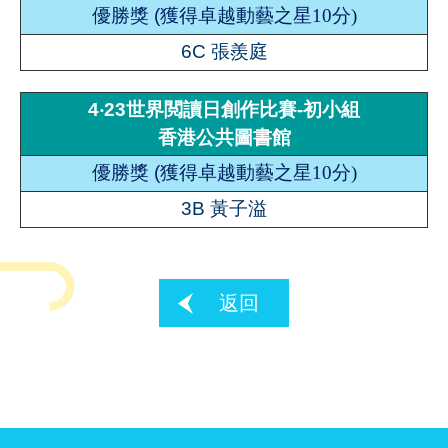
優勝獎
(
獲得卓越動藝之星10
分
)
6C 張羨庭
4‧23世界閲讀日創作比賽-初小組
香港公共圖書館
優勝獎
(
獲得卓越動藝之星10
分
)
3B 黃子溢
返回