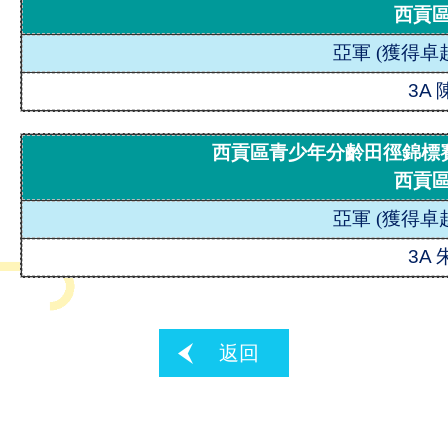
西貢
亞軍
(
獲得卓
3A
西貢區青少年分齡田徑錦標賽2
西貢
亞軍
(
獲得卓
3A
返回