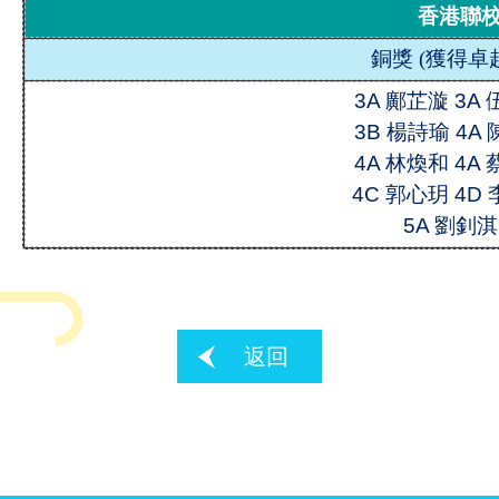
香港聯
銅獎
(
獲得卓
3A 鄺芷漩 3A
3B 楊詩瑜 4A
4A 林煥和 4A
4C 郭心玥 4D
5A 劉釗淇
返回