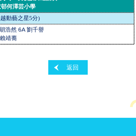
衣邨何澤芸小學
越動藝之星5分
)
 胡浩然 6A 劉千譽
 賴靖蕎
返回