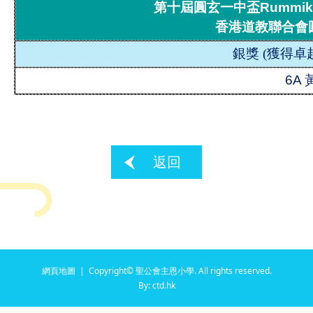
第十屆圓玄一中盃Rummi
香港道教聯合會
銀獎
(
獲得卓
6A
返回
網頁地圖
| Copyright© 聖公會主恩小學. All rights reserved.
By: ctd.hk