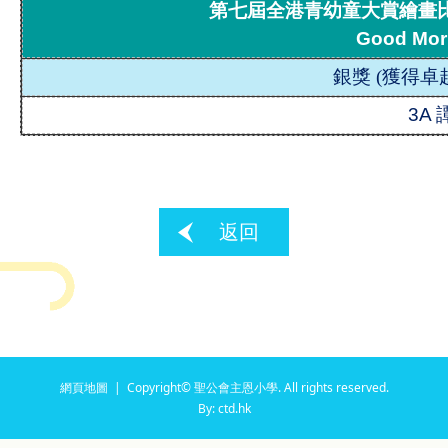
第七屆全港青幼童大賞繪畫比賽
Good Mor
銀獎
(
獲得卓
3A
返回
網頁地圖
| Copyright© 聖公會主恩小學. All rights reserved.
By: ctd.hk