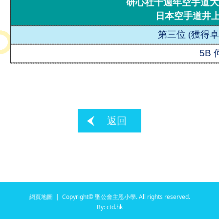
研心社十週年空手道大賽(
日本空手道井
第三位
(
獲得卓
5B
返回
網頁地圖
| Copyright© 聖公會主恩小學. All rights reserved.
By: ctd.hk