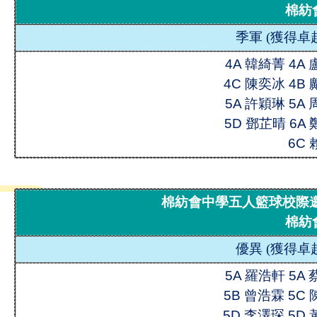
棉紡
季軍
(
獲得卓
4A 韓綺菁 4A
4C 陳奕冰
4B
5A 許穎琳 5A
5D 鄧芷晴 6A
6C
棉紡會中學五人籃球校際邀請
棉紡
優異
(
獲得卓
5A 羅浩軒 5A
5B 曾浩霖
5C 
5D 李澤琛 5D