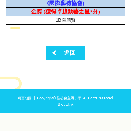
(
國際藝穗協會
)
金獎
(
獲得卓越動藝之星
3
分
)
1B 陳曦賢
返回
網頁地圖
| Copyright© 聖公會主恩小學. All rights reserved.
By: ctd.hk