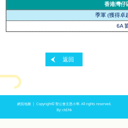
香港灣仔
季軍 (
獲得卓
6A
返回
網頁地圖
| Copyright© 聖公會主恩小學. All rights reserved.
By: ctd.hk