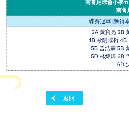
南菁足球會小學五
南菁
碟賽冠軍
(
獲得卓
3A 黃寶亮 3B
4B 歐陽曜桁 4B
5B 曾浩霖 5B
5D 林煒燁 6B
6D
返回