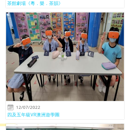
茶館劇場《粵．樂．茶韻》
12/07/2022
四及五年級VR澳洲遊學團