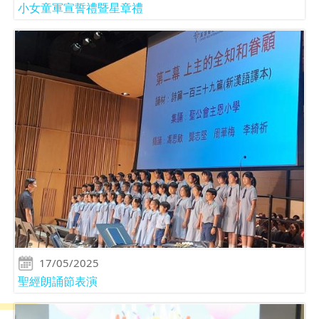
小女童軍宣誓禮暨星章禮
17/05/2025
聖經朗誦節表演