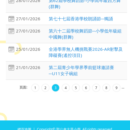
28/01/2026
第62屆學校舞蹈節-小學高年級西方舞
(群舞)
27/01/2026
第七十七屆香港學校朗誦節─獨誦
27/01/2026
第六十二屆學校舞蹈節─小學低年級組
中國舞(群舞)
25/01/2026
全港學界無人機挑戰賽2026-AR射擊及
障礙賽(遙控項目)
21/01/2026
第二屆青少年學界季前籃球邀請賽
─U11女子碗組
頁面:
…
1
2
3
4
5
6
7
8
9
網頁地圖
| Copyright© 聖公會主恩小學. All rights reserved.